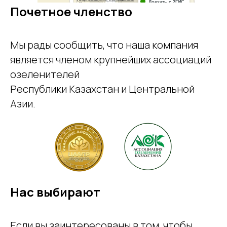
Доехать с 2ГИС
Для корректной работы Raster JS API
Почетное членство
нужен ключ. Помощь: api@2gis.ru
Мы рады сообщить, что наша компания
является членом крупнейших ассоциаций
озеленителей
Республики Казахстан и Центральной
Азии.
Нас выбирают
Если вы заинтересованы в том, чтобы