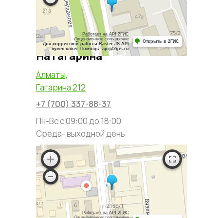
Работает на API 2ГИС
Лицензионное соглашение
Открыть в 2ГИС
Для корректной работы Raster JS API
нужен ключ. Помощь: api@2gis.ru
На Гагарина
Алматы,
Гагарина 212
+7 (700) 337-88-37
Пн-Вс с 09:00 до 18:00
Среда- выходной день
Работает на API 2ГИС
Лицензионное соглашение