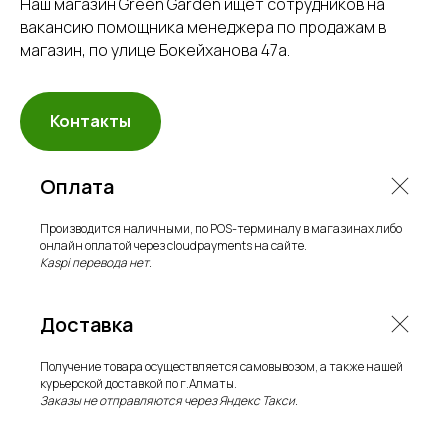
Наш магазин Green Garden ищет сотрудников на
вакансию помощника менеджера по продажам в
магазин, по улице Бокейханова 47а.
Премиальная коллекция
Контакты
садовой мебели
высочайшего качества.
Оплата
Производится наличными, по POS-терминалу в магазинах либо
онлайн оплатой через cloudpayments на сайте.
Kaspi перевода нет.
Доставка
Получение товара осуществляется самовывозом, а также нашей
курьерской доставкой по г.Алматы.
Заказы не отправляются через Яндекс Такси.