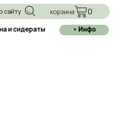
0
о сайту
корзина
на и сидераты
• Инфо
а защиты растений
ассортимент
=