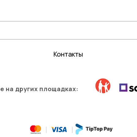
Семена газонной травы и сидераты
Садовый
С
редства защиты растений
Все для 
Кактусы и суккуленты
Контакты
е на других площадках: