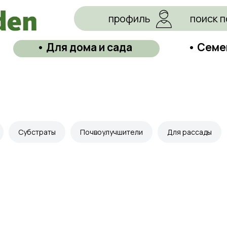
профиль
поиск п
• Для дома и сада
• Семе
Субстраты
Почвоулучшители
Для рассады
КАТЕГОРИИ
Цветочные горшки
Средств
Грунты и торфы
Зимний 
Удобрения
Декор