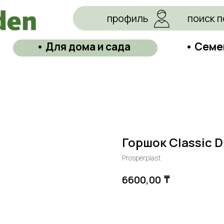
профиль
поиск п
• Для дома и сада
• Семе
Горшок Classic D
Prosperplast
₸
6600,00
В корзину