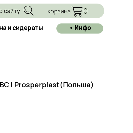
0
о сайту
корзина
на и сидераты
• Инфо
BC | Prosperplast(Польша)
=