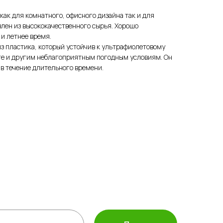
как для комнатного, офисного дизайна так и для
лен из высококачественного сырья. Хорошо
 и летнее время.
з пластика, который устойчив к ультрафиолетовому
аге и другим неблагоприятным погодным условиям. Он
 в течение длительного времени.
а защиты растений
ассортимент
 инвентарь
полива