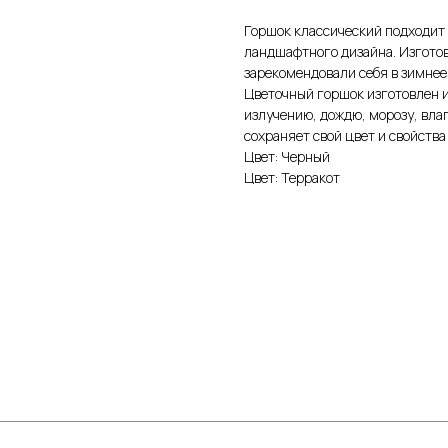
Горшок классический подходит 
ландшафтного дизайна. Изготов
зарекомендовали себя в зимнее
Цветочный горшок изготовлен и
излучению, дождю, морозу, вл
сохраняет свой цвет и свойства
Цвет: Черный
Цвет: Терракот
КАТЕГОРИИ
Цветочные горшки
Средств
Грунты и торфы
Зимний 
Удобрения
Декор
Семена газонной травы и сидераты
Садовый
С
редства защиты растений
Все для 
Кактусы и суккуленты