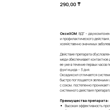
₸
290,00
В корзину
ОксиХОМ
, ВДГ – двухкомпон
и профилактического действия 
хозяйственно значимых заболев
Действие препарата обусловлен
меди обеспечивает контактное 
ее уже в течение первых часов 
фунгицида – 3 дня.
Оксадиксил отличается систем
быстро поглощается зелеными 
с соком, постепенно проникает
системного действия препарата
Преимущества препарата:
Высокая эффективность прот