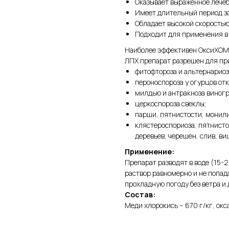
Оказывает выраженное лечеб
Имеет длительный период з
Обладает высокой скорость
Подходит для применения в
Наиболее эффективен ОксиХОМ 
ЛПХ препарат разрешен для при
фитофтороза и альтернариоз
пероноспороза у огурцов отк
милдью и антракноза виногр
церкоспороза свеклы;
парши, пятнистости, монили
клястероспориоза, пятнисто
деревьев, черешен, слив, ви
Применение:
Препарат разводят в воде (15-2
раствор равномерно и не попада
прохладную погоду без ветра и 
Состав:
Меди хлорокись – 670 г/кг, окса