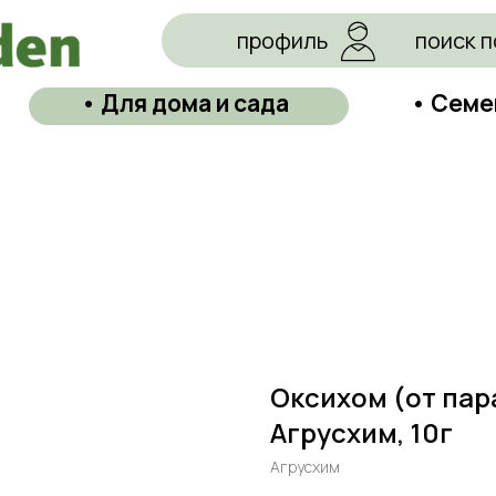
профиль
поиск п
• Для дома и сада
• Семе
Оксихом (от па
Агрусхим, 10г
Агрусхим