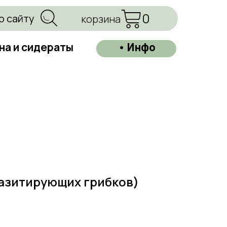
0
о сайту
корзина
на и сидераты
• Инфо
разитирующих грибков)
=