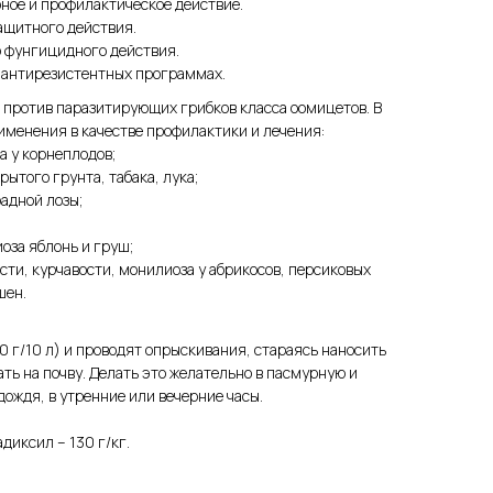
ное и профилактическое действие.
ащитного действия.
ю фунгицидного действия.
 антирезистентных программах.
против паразитирующих грибков класса оомицетов. В
менения в качестве профилактики и лечения:
а у корнеплодов;
рытого грунта, табака, лука;
адной лозы;
оза яблонь и груш;
сти, курчавости, монилиоза у абрикосов, персиковых
шен.
0 г/10 л) и проводят опрыскивания, стараясь наносить
ть на почву. Делать это желательно в пасмурную и
дождя, в утренние или вечерние часы.
диксил – 130 г/кг.