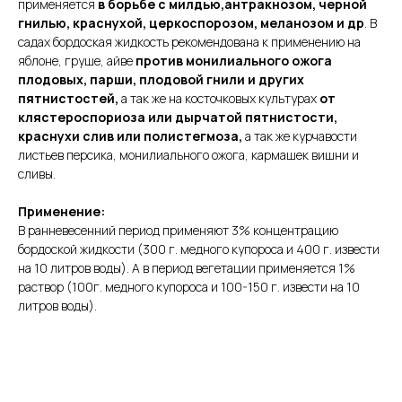
применяется
в борьбе с милдью,антракнозом, черной
гнилью, краснухой, церкоспорозом, меланозом и др
. В
садах бордоская жидкость рекомендована к применению на
яблоне, груше, айве
против монилиального ожога
плодовых, парши, плодовой гнили и других
пятнистостей,
а так же на косточковых культурах
от
клястероспориоза или дырчатой пятнистости,
краснухи слив или полистегмоза,
а так же курчавости
листьев персика, монилиального ожога, кармашек вишни и
сливы.
Применение:
В ранневесенний период применяют 3% концентрацию
бордоской жидкости (300 г. медного купороса и 400 г. извести
на 10 литров воды). А в период вегетации применяется 1%
раствор (100г. медного купороса и 100-150 г. извести на 10
литров воды).