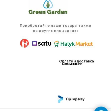
Приобретайте наши товары также
на других площадках:
Оплата и доставка
Контакты
О компании
© 2021 TOO «Green Garden (Грин гарден)»