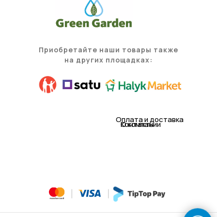
Приобретайте наши товары также
на других площадках:
Оплата и доставка
Контакты
О компании
© 2021 TOO «Green Garden (Грин гарден)»