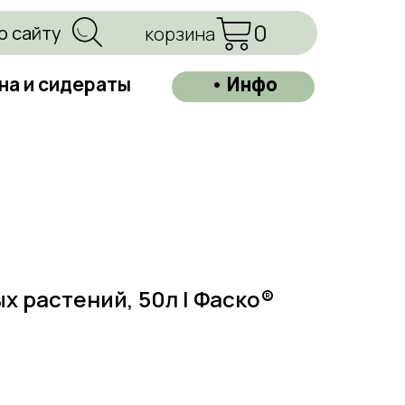
0
о сайту
корзина
на и сидераты
• Инфо
х растений, 50л | Фаско®
=