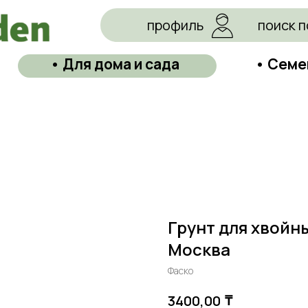
профиль
поиск п
• Для дома и сада
• Семе
Грунт для хвойны
Москва
Фаско
₸
3400,00