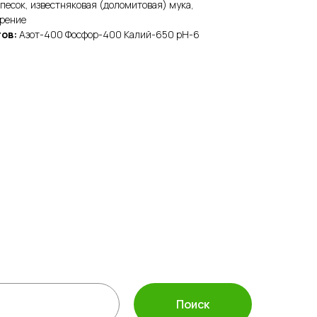
 песок, известняковая (доломитовая) мука,
брение
тов:
Азот-400 Фосфор-400 Калий-650 pH-6
а защиты растений
ассортимент
 инвентарь
полива
Поиск