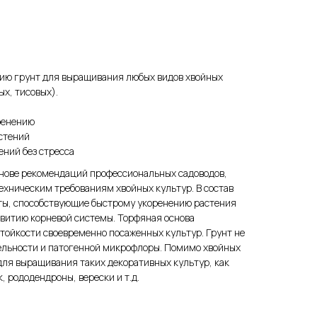
ию грунт для выращивания любых видов хвойных
ых, тисовых).
ренению
стений
ений без стресса
снове рекомендаций профессиональных садоводов,
ехническим требованиям хвойных культур. В состав
ы, способствующие быстрому укоренению растения
звитию корневой системы. Торфяная основа
тойкости своевременно посаженных культур. Грунт не
ельности и патогенной микрофлоры. Помимо хвойных
для выращивания таких декоративных культур, как
, рододендроны, верески и т.д.