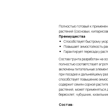
В корзину
Полностью готовый к применен
растений (сосновых, кипарисов
Преимущества
Способствует быстрому уко
Повышает зимостойкость ра
Гарантирует пересадку раст
Состав грунта разработан на о
полностью соответствует агрот
включены питательные элемент
при посадке и дальнейшему ра
способствует повышению зимос
содержит семян сорной растит
растений, может применяться 
бересклет, чубушник, кизильник
Состав: