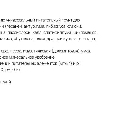
ию универсальный питательный грунт для
 (гераней, антуриума, гибискуса, фуксии,
ина, пассифлоры, калл, спатифиллума, цикломенов,
тахиса, абутилона, олеандра, примулы, афеландра,
торф, песок, известняковая (доломитовая) мука,
сное минеральное удобрение.
ений питательных элементов (мг/кг) и рН:
, рН - 6-7.
стений
а защиты растений
ассортимент
 инвентарь
полива