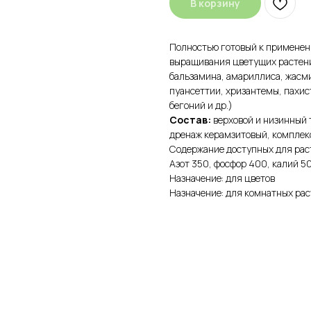
В корзину
Полностью готовый к применен
выращивания цветущих растений
бальзамина, амариллиса, жасм
пуансеттии, хризантемы, пахис
бегоний и др.)
Состав:
верховой и низинный 
дренаж керамзитовый, комплек
Содержание доступных для раст
Азот 350, фосфор 400, калий 500
Назначение: для цветов
КАТЕГОРИИ
Назначение: для комнатных ра
Цветочные горшки
Средств
Грунты и торфы
Зимний 
Удобрения
Декор
Семена газонной травы и сидераты
Садовый
С
редства защиты растений
Все для 