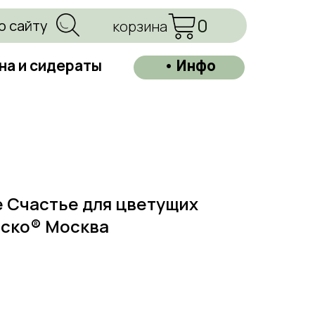
0
о сайту
корзина
на и сидераты
• Инфо
 Счастье для цветущих
Фаско® Москва
=