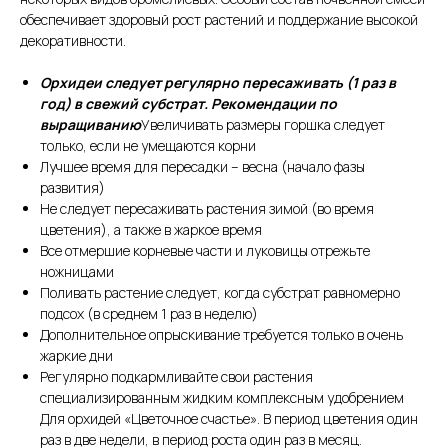
обеспечивает здоровый рост растений и поддержание высокой
декоративности.
Орхидеи следует регулярно пересаживать (1 раз в
год) в свежий субстрат.
Рекомендации по
выращиванию
Увеличивать размеры горшка следует
только, если не умещаются корни
Лучшее время для пересадки – весна (начало фазы
развития)
Не следует пересаживать растения зимой (во время
цветения), а также в жаркое время
Все отмершие корневые части и луковицы отрежьте
ножницами
Поливать растение следует, когда субстрат равномерно
подсох (в среднем 1 раз в неделю)
Дополнительное опрыскивание требуется только в очень
жаркие дни
Регулярно подкармливайте свои растения
специализированным жидким комплексным удобрением
Для орхидей «Цветочное счастье». В период цветения один
раз в две недели, в период роста один раз в месяц.