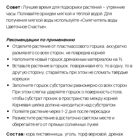
Совет:
Лучшее время для подкормки растений – утренние
часы. Поливайте орхидеи мягкой и тёплой водой. Для
получения мягкой воды используйте «Смягчитель воды
Цветочное Счастье».
Рекомендации по применению
Отделите растение от пластмассового горшка, аккуратно
размяв его со всех сторон, не повредив корней
Наполните новый горшок дренажным материалом на ¼
Вставьте растение в горшок, поворачивая его, то в одну, то в
другую сторону, старайтесь при этом не сломать твёрдые
корешки
Заполните горшок субстратом равномерно со всех сторон.
При этом слегка ударяйте горшок о поверхность стола,
чтобы субстрат проник в пространство между корней.
Корневая шейка должна находиться над субстратом.
Полейте растение через 1-2 дня после пересадки
Разместите растение в достаточно светлом месте и
оберегайте его от прямых солнечных лучей
Состав:
кора лиственницы, уголь, торф верховой, дренаж