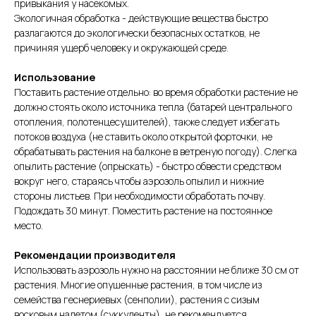
привыкания у насекомых.
Экологичная обработка - действующие вещества быстро
разлагаются до экологически безопасных остатков, не
причиняя ущерб человеку и окружающей среде.
Использование
Поставить растение отдельно: во время обработки растение не
должно стоять около источника тепла (батарей центрального
отопления, полотенцесушителей), также следует избегать
потоков воздуха (не ставить около открытой форточки, не
обрабатывать растения на балконе в ветреную погоду). Слегка
опылить растение (опрыскать) - быстро обвести средством
вокруг него, стараясь чтобы аэрозоль опылил и нижние
стороны листьев. При необходимости обработать почву.
Подождать 30 минут. Поместить растение на постоянное
место.
Рекомендации производителя
Использовать аэрозоль нужно на расстоянии не ближе 30 см от
растения. Многие опушенные растения, в том числе из
семейства геснериевых (сенполии), растения с сизым
восковым налетом (суккуленты), не рекомендуется