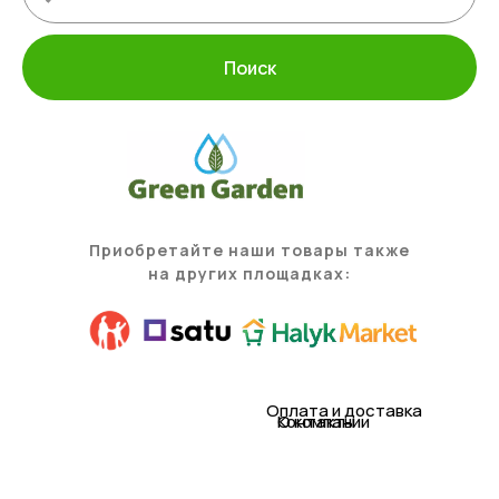
Поиск
Приобретайте наши товары также
на других площадках:
Оплата и доставка
Контакты
О компании