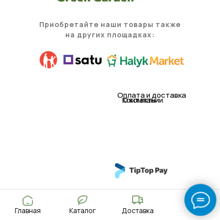
Приобретайте наши товары также
на других площадках:
Оплата и доставка
Контакты
О компании
© 2021 TOO «Green Garden (Грин гарден)»
Главная
Каталог
Доставка
Политика конфиденциальности