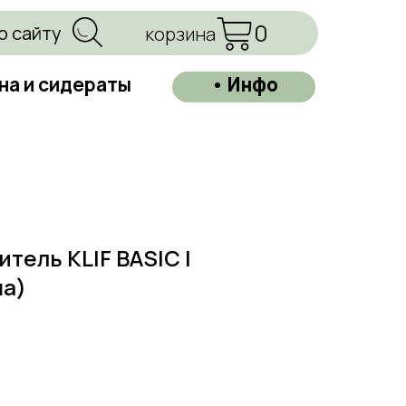
0
о сайту
корзина
на и сидераты
• Инфо
тель KLIF BASIC |
а)
=