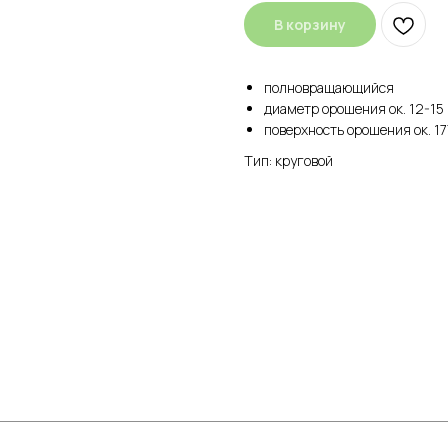
В корзину
полновращающийся
диаметр орошения ок. 12-15
поверхность орошения ок. 1
Тип: круговой
КАТЕГОРИИ
Цветочные горшки
Средств
Грунты и торфы
Зимний 
Удобрения
Декор
Семена газонной травы и сидераты
Садовый
С
редства защиты растений
Все для 
Кактусы и суккуленты