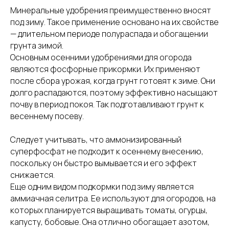
Минеральные удобрения преимущественно вносят
под зиму. Такое применение основано на их свойстве
— длительном периоде полураспада и обогащении
грунта зимой.
Основным осенними удобрениями для огорода
являются фосфорные прикормки. Их применяют
после сбора урожая, когда грунт готовят к зиме. Они
долго распадаются, поэтому эффективно насыщают
почву в период покоя. Так подготавливают грунт к
весеннему посеву.
Следует учитывать, что аммонизированный
суперфосфат не подходит к осеннему внесению,
поскольку он быстро вымывается и его эффект
снижается.
Еще одним видом подкормки под зиму является
аммиачная селитра. Ее используют для огородов, на
которых планируется выращивать томаты, огурцы,
капусту, бобовые. Она отлично обогащает азотом,