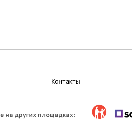
Цветочные горшки
Средств
Грунты и торфы
Зимний 
Удобрения
Декор
Семена газонной травы и сидераты
Садовый
С
редства защиты растений
Все для 
Кактусы и суккуленты
Контакты
е на других площадках: