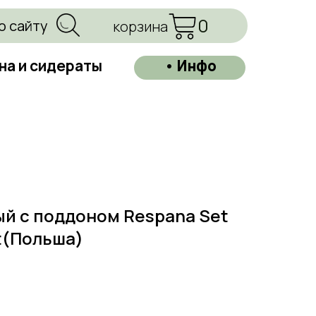
0
о сайту
корзина
на и сидераты
• Инфо
й с поддоном Respana Set
st(Польша)
=