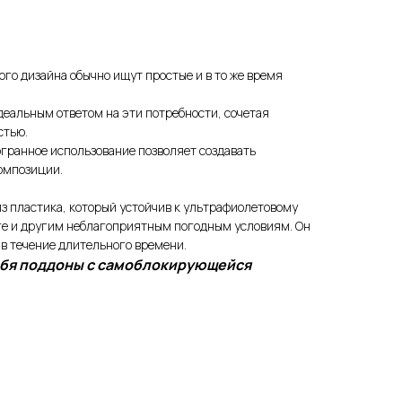
о дизайна обычно ищут простые и в то же время
еальным ответом на эти потребности, сочетая
стью.
огранное использование позволяет создавать
омпозиции.
з пластика, который устойчив к ультрафиолетовому
аге и другим неблагоприятным погодным условиям. Он
 в течение длительного времени.
ебя поддоны с самоблокирующейся