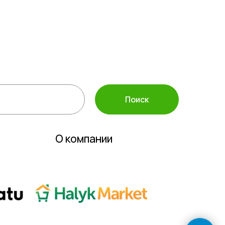
а защиты растений
ассортимент
 инвентарь
полива
Поиск
О компании