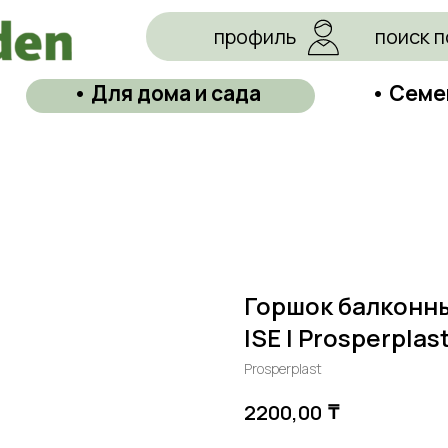
профиль
поиск п
• Для дома и сада
• Семе
Горшок балконны
ISE | Prosperpla
Prosperplast
₸
2200,00