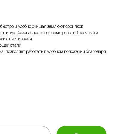
 быстро и удобно очищая землю от сорняков
нтирует безопасность во время работы (прочный и
уки от истирания
еющей стали
а, позволяет работать в удобном положении благодаря
а защиты растений
ассортимент
 инвентарь
полива