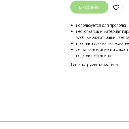
В корзину
используется для прополки,
нескользящий материал гара
удобный захват, защищает р
прочная головка из нержав
легкая алюминиевая рукоятк
подходящей длине
Тип инструмента: мотыга
КАТЕГОРИИ
Цветочные горшки
Средств
Грунты и торфы
Зимний 
Удобрения
Декор
Семена газонной травы и сидераты
Садовый
С
редства защиты растений
Все для 
Кактусы и суккуленты