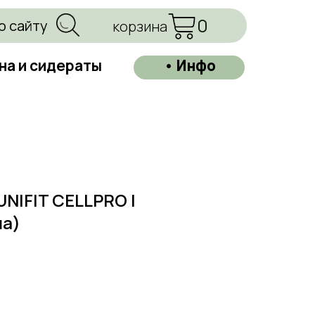
0
о сайту
корзина
на и сидераты
• Инфо
NIFIT CELLPRO |
а)
=