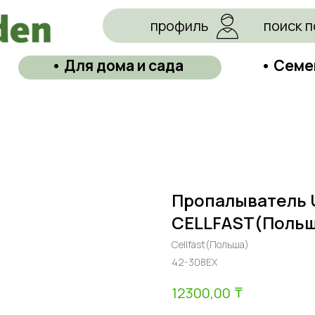
профиль
поиск п
• Для дома и сада
• Семе
Пропалыватель U
CELLFAST(Польш
Cellfast(Польша)
42-308EX
₸
12300,00