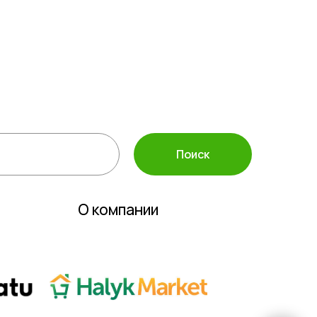
а защиты растений
ассортимент
 инвентарь
полива
Поиск
О компании