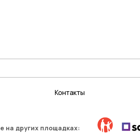
Цветочные горшки
Средств
Грунты и торфы
Зимний 
Удобрения
Декор
Семена газонной травы и сидераты
Садовый
С
редства защиты растений
Все для 
Кактусы и суккуленты
Контакты
е на других площадках: