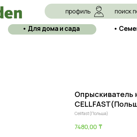
профиль
поиск п
• Для дома и сада
• Семе
Опрыскиватель 
CELLFAST(Польш
Cellfast(Польша)
₸
7480,00