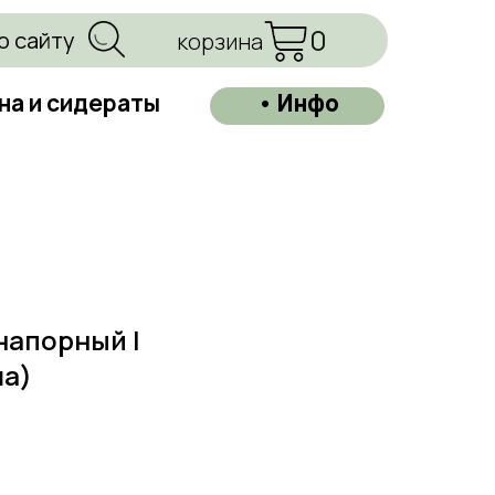
0
о сайту
корзина
на и сидераты
• Инфо
напорный |
а)
=