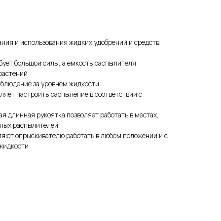
ния и использования жидких удобрений и средств
бует большой силы, а емкость распылителя
растений
аблюдение за уровнем жидкости
ляет настроить распыление в соответствии с
 длинная рукоятка позволяет работать в местах,
нных распылителей
оляют опрыскивателю работать в любом положении и с
жидкости