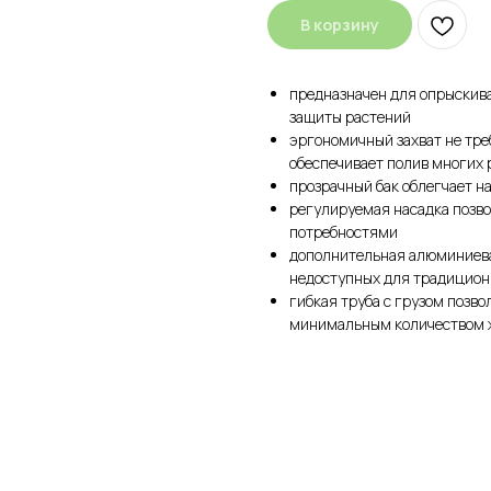
В корзину
предназначен для опрыскива
защиты растений
эргономичный захват не тре
обеспечивает полив многих 
прозрачный бак облегчает н
регулируемая насадка позво
потребностями
дополнительная алюминиевая
недоступных для традицио
гибкая труба c грузом позв
минимальным количеством 
КАТЕГОРИИ