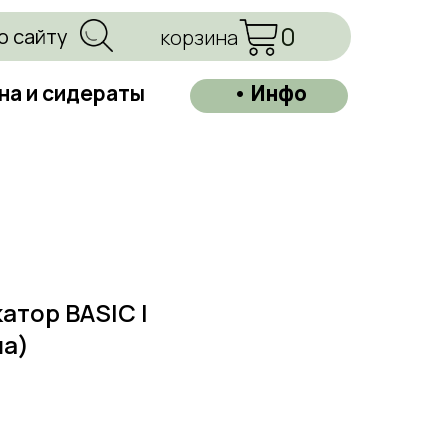
0
о сайту
корзина
на и сидераты
• Инфо
атор BASIC |
а)
=