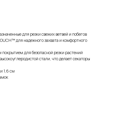
значенные для резки свежих ветвей и побегов
TOUCH™ для надежного захвата и комфортного
м покрытием для безопасной резки растений
высокоуглеродистой стали, что делает секаторы
и 1,6 см
амок