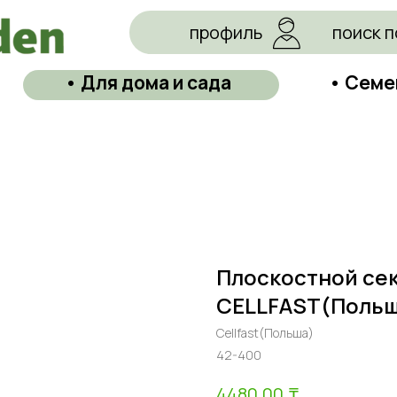
профиль
поиск п
• Для дома и сада
• Семе
Плоскостной сек
CELLFAST(Польш
Cellfast(Польша)
42-400
₸
4480,00