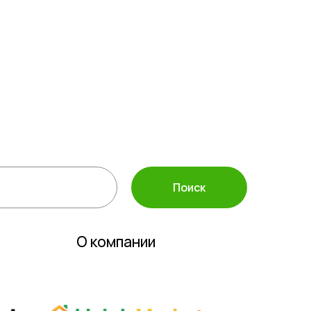
а защиты растений
ассортимент
 инвентарь
полива
Поиск
О компании