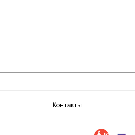
КАТЕГОРИИ
Цветочные горшки
Средств
Грунты и торфы
Зимний 
Удобрения
Декор
Семена газонной травы и сидераты
Садовый
С
редства защиты растений
Все для 
Кактусы и суккуленты
Контакты