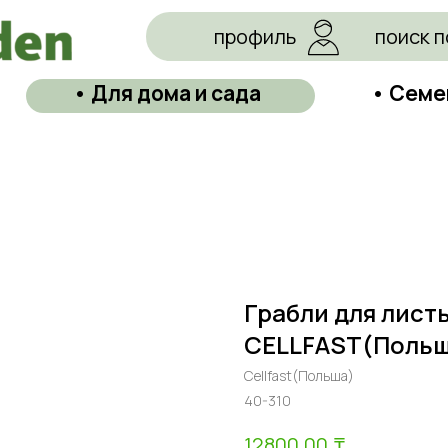
профиль
поиск п
• Для дома и сада
• Семе
Грабли для листь
CELLFAST(Польш
Cellfast(Польша)
40-310
₸
12800,00