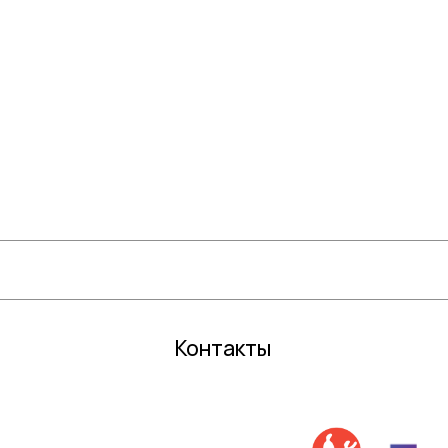
КАТЕГОРИИ
Цветочные горшки
Средств
Грунты и торфы
Зимний 
Удобрения
Декор
Семена газонной травы и сидераты
Садовый
С
редства защиты растений
Все для 
Кактусы и суккуленты
Контакты