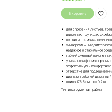
В корзину
для сгребания листьев, трав
выполняют функцию скребка,
легкая и прямая алюминиев
универсальный адаптер позв
надежное и стабильное соед
гибкий сменный наконечник
уникальная форма ограничив
эффективную и комфортную 
отверстие для подвешивания
диапазон рабочей ширины: 
длина 175,5 см, вес 0,7 кг
Тип инструмента: грабли