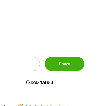
а защиты растений
ассортимент
 инвентарь
полива
Поиск
О компании