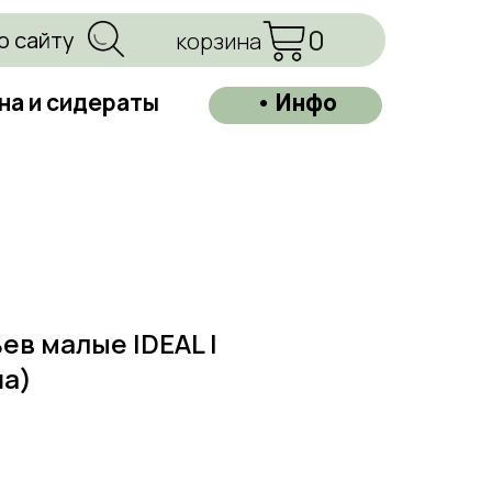
0
о сайту
корзина
на и сидераты
• Инфо
ев малые IDEAL |
а)
=