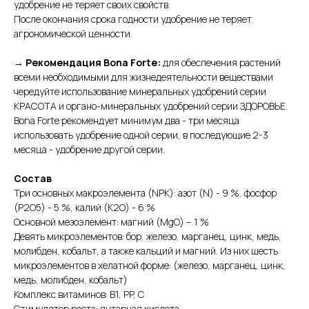
удобрение не теряет своих свойств.
После окончания срока годности удобрение не теряет
агрономической ценности.
→ Рекомендация Bona Forte:
для обеспечения растений
всеми необходимыми для жизнедеятельности веществами
чередуйте использование минеральных удобрений серии
КРАСОТА и органо-минеральных удобрений серии ЗДОРОВЬЕ.
Bona Forte рекомендует минимум два - три месяца
использовать удобрение одной серии, в последующие 2-3
месяца - удобрение другой серии.
Состав
Три основных макроэлемента (NPK): азот (N) - 9 %, фосфор
(P2O5) - 5 %, калий (K2O) - 6 %
Основной мезоэлемент: магний (MgO) – 1 %
Девять микроэлементов: бор, железо, марганец, цинк, медь,
молибден, кобальт, а также кальций и магний. Из них шесть
микроэлементов в хелатной форме: (железо, марганец, цинк,
медь, молибден, кобальт)
Комплекс витаминов: B1, PP, С
Стимулятор роста: янтарная кислота.