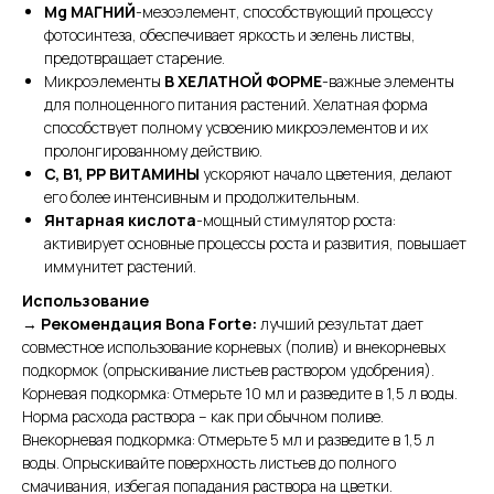
Mg МАГНИЙ
-мезоэлемент, способствующий процессу
фотосинтеза, обеспечивает яркость и зелень листвы,
предотвращает старение.
Микроэлементы
В ХЕЛАТНОЙ ФОРМЕ
-важные элементы
для полноценного питания растений. Хелатная форма
способствует полному усвоению микроэлементов и их
пролонгированному действию.
C, B1, PP ВИТАМИНЫ
ускоряют начало цветения, делают
его более интенсивным и продолжительным.
Янтарная кислота
-мощный стимулятор роста:
активирует основные процессы роста и развития, повышает
иммунитет растений.
Использование
→
Рекомендация Bona Forte:
лучший результат дает
совместное использование корневых (полив) и внекорневых
подкормок (опрыскивание листьев раствором удобрения).
Корневая подкормка: Отмерьте 10 мл и разведите в 1,5 л воды.
Норма расхода раствора – как при обычном поливе.
Внекорневая подкормка: Отмерьте 5 мл и разведите в 1,5 л
воды. Опрыскивайте поверхность листьев до полного
смачивания, избегая попадания раствора на цветки.