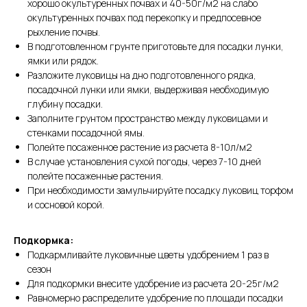
хорошо окультуренных почвах и 40-50г/м2 на слабо
окультуренных почвах под перекопку и предпосевное
рыхление почвы.
В подготовленном грунте приготовьте для посадки лунки,
ямки или рядок.
Разложите луковицы на дно подготовленного рядка,
посадочной лунки или ямки, выдерживая необходимую
глубину посадки.
Заполните грунтом пространство между луковицами и
стенками посадочной ямы.
Полейте посаженное растение из расчета 8-10л/м2
В случае установления сухой погоды, через 7-10 дней
полейте посаженные растения.
При необходимости замульчируйте посадку луковиц торфом
и сосновой корой.
Подкормка:
Подкармливайте луковичные цветы удобрением 1 раз в
сезон
Для подкормки внесите удобрение из расчета 20-25г/м2
Равномерно распределите удобрение по площади посадки