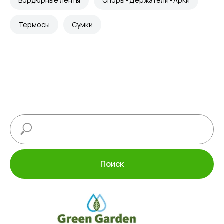
Бордюрные ленты
Опоры•Держатели•Арки
Термосы
Сумки
Поиск