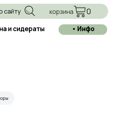
0
о сайту
корзина
на и сидераты
• Инфо
торы
=