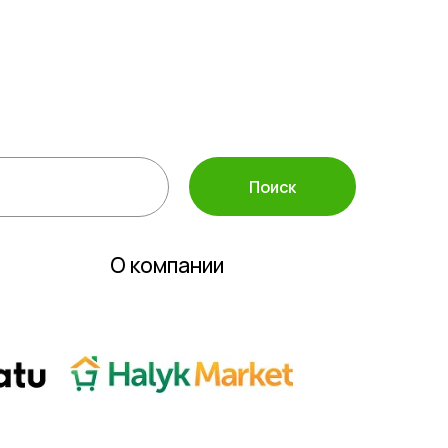
а защиты растений
ассортимент
 инвентарь
полива
Поиск
О компании