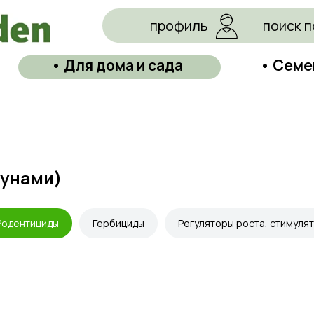
профиль
поиск п
• Для дома и сада
• Семе
зунами)
Родентициды
Гербициды
Регуляторы роста, стимуля
КАТЕГОРИИ