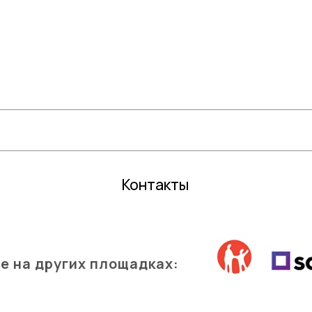
Цветочные горшки
Средств
Грунты и торфы
Зимний 
Удобрения
Декор
Семена газонной травы и сидераты
Садовый
С
редства защиты растений
Все для 
Кактусы и суккуленты
Контакты
е на других площадках: